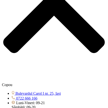
Copou
Bulevardul Carol I nr. 25, Iași
0722 666 166
Luni-Vineri: 09-21
Sâmbătă: 09-20