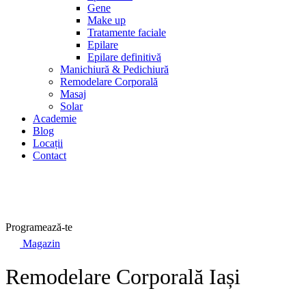
Gene
Make up
Tratamente faciale
Epilare
Epilare definitivă
Manichiură & Pedichiură
Remodelare Corporală
Masaj
Solar
Academie
Blog
Locații
Contact
Programează-te
Magazin
Remodelare Corporală Iași