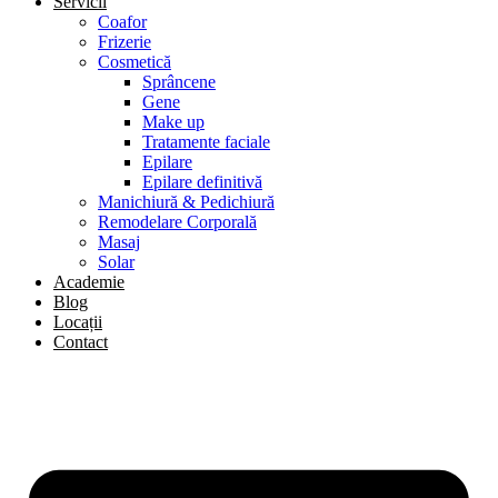
Servicii
Coafor
Frizerie
Cosmetică
Sprâncene
Gene
Make up
Tratamente faciale
Epilare
Epilare definitivă
Manichiură & Pedichiură
Remodelare Corporală
Masaj
Solar
Academie
Blog
Locații
Contact