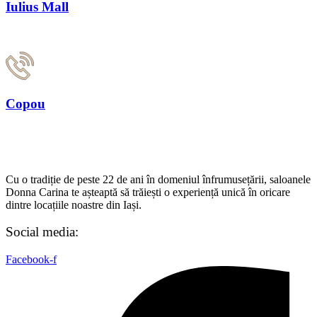
Iulius Mall
0742 836 185
Copou
0722 666 166‬
Cu o tradiție de peste 22 de ani în domeniul înfrumusețării, saloanele
Donna Carina te așteaptă să trăiești o experiență unică în oricare
dintre locațiile noastre din Iași.
Social media:
Facebook-f