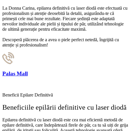
La Donna Carina, epilarea definitivă cu laser diodă este efectuată cu
profesionalism și atenție deosebită la detalii, asigurându-te că
primești cele mai bune rezultate. Fiecare ședință este adaptată
nevoilor individuale ale pielii și tipului de păr, utilizând tehnologie
de ultimă generație pentru eficacitate maximă.
Descoperă plăcerea de a avea o piele perfect netedă, îngrijită cu
atenție și profesionalism!
Palas Mall
0748 284 343
Beneficii Epilare Definitivă
Beneficiile epilării definitive cu laser diodă
Epilarea definitivă cu laser diodă este cea mai eficientă metodă de
epilare definitivă, care îndepărtează firele de păr, ca tu să uiți de grija
epilării, de iritații sau foliculită. Această tehnologie avansată oferă