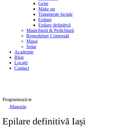
Gene
Make up
Tratamente faciale
Epilare
Epilare definitivă
Manichiură & Pedichiură
Remodelare Corporală
Masaj
Solar
Academie
Blog
Locații
Contact
Programează-te
Magazin
Epilare definitivă Iași