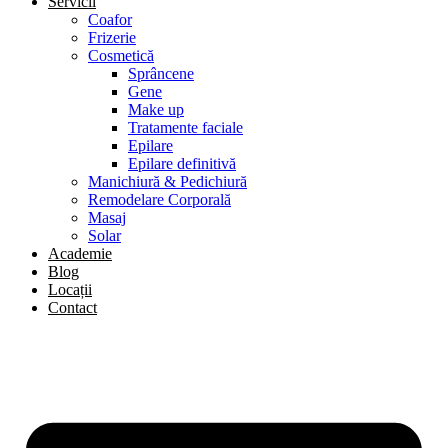
Servicii
Coafor
Frizerie
Cosmetică
Sprâncene
Gene
Make up
Tratamente faciale
Epilare
Epilare definitivă
Manichiură & Pedichiură
Remodelare Corporală
Masaj
Solar
Academie
Blog
Locații
Contact