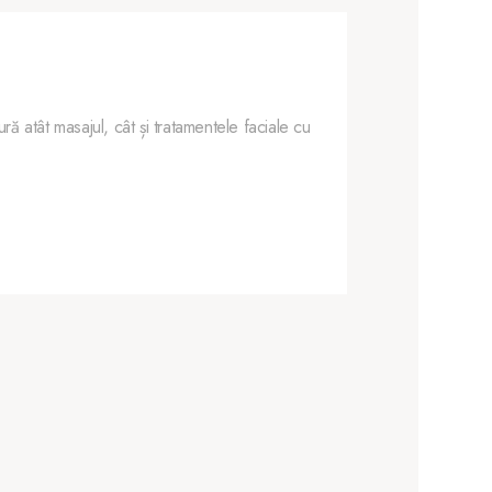
O atmosferă pl
ă atât masajul, cât și tratamentele faciale cu
O atmosfera plăcu