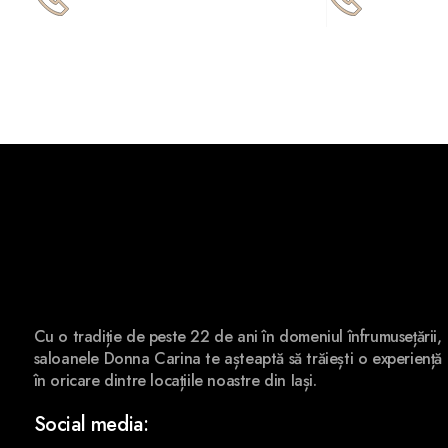
0748 284 343
0742 836 
Cu o tradiție de peste 22 de ani în domeniul înfrumusețării,
saloanele Donna Carina te așteaptă să trăiești o experiență
în oricare dintre locațiile noastre din Iași.
Social media: