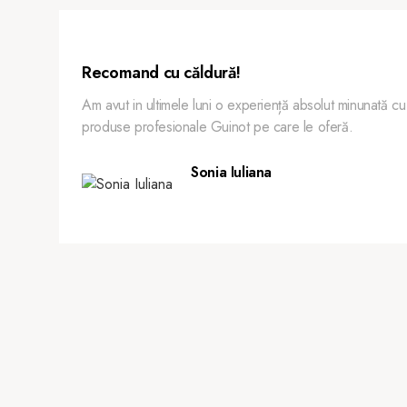
Recomand cu căldură!
Am avut in ultimele luni o experiență absolut minunată cu
produse profesionale Guinot pe care le oferă.
Sonia Iuliana