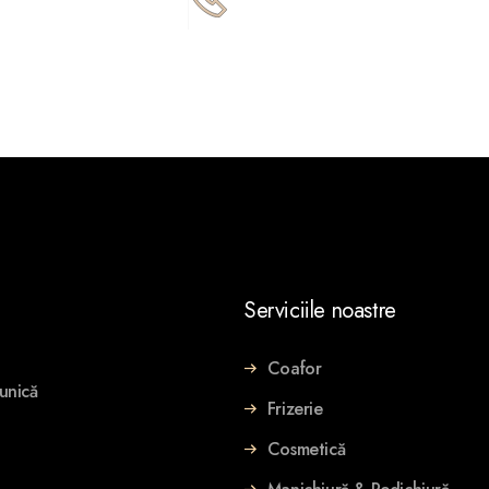
185
0722 666 166‬
Serviciile noastre
Coafor
 unică
Frizerie
Cosmetică