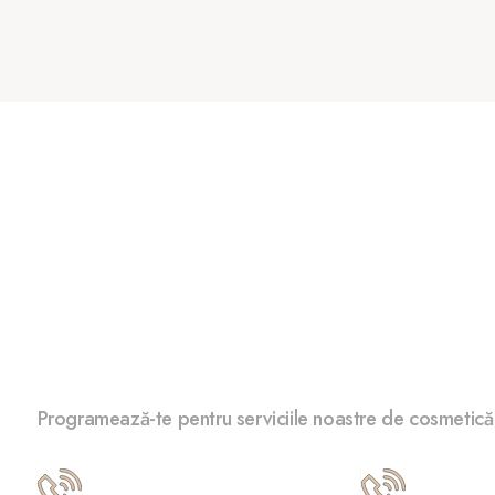
Frumusețea ta începe la 
Programează-te pentru serviciile noastre de cosmetică
Palas Mall
Iulius Mall