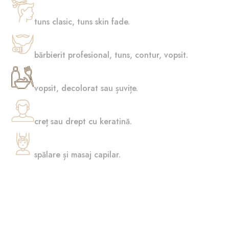
Tuns
tuns clasic, tuns skin fade.
Îngrijire barbă
bărbierit profesional, tuns, contur, vopsit.
Vopsit
vopsit, decolorat sau șuvițe.
Permanent
creț sau drept cu keratină.
Îngrijire scalp
spălare și masaj capilar.