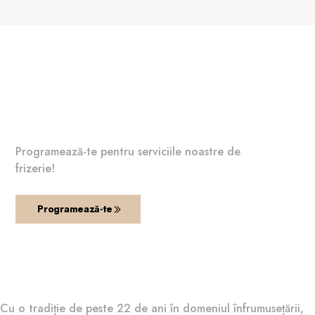
Frumusețea ta începe la
Donna Carina!
Programează-te pentru serviciile noastre de
frizerie!
Programează-te
Cu o tradiție de peste 22 de ani în domeniul înfrumusețării,